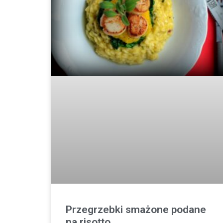
Przegrzebki smażone podane
na risotto