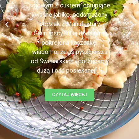
sojowym z cukrem, chrupiące
kwaśne jabłko, podsmażony
boczek z Manufaktury
Świniarscy.Dalej dodajemy
pokrojoną kaszankę,
wiadomo, że najpyszniejsza
od Świniarskich i dorzucamy
dużą ilość posiekanej[...]
CZYTAJ WIĘCEJ