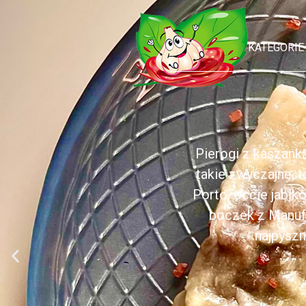
KATEGORIE
Pierogi z kaszank
takie zwyczajne, 
Porto, occie jabł
boczek z Manufa
najpyszn