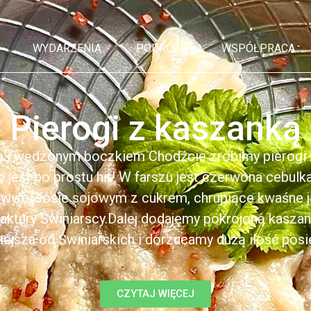
WYDARZENIA
PODRÓŻE
WSPÓŁPRACA
Pierogi z kaszanką
ą i wędzonym boczkiem Chodźcie zrobimy pierogi z
to jest po prostu hit! W farszu jest czerwona cebul
kowym, sosie sojowym z cukrem, chrupiące kwaśne 
ktury Świniarscy.Dalej dodajemy pokrojoną kasza
iejsza od Świniarskich i dorzucamy dużą ilość posiek
CZYTAJ WIĘCEJ