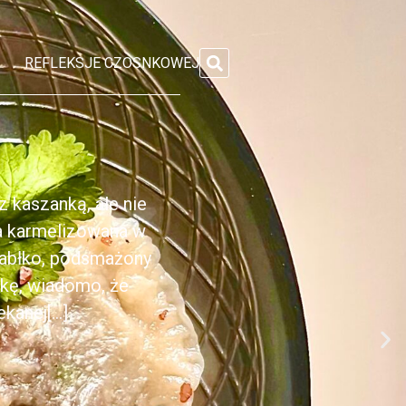
REFLEKSJE CZOSNKOWEJ
 kaszanką, ale nie
ka karmelizowana w
jabłko, podsmażony
nkę, wiadomo, że
anej[...]