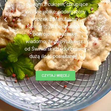
sojowym z cukrem, chrupiące
kwaśne jabłko, podsmażony
boczek z Manufaktury
Świniarscy.Dalej dodajemy
pokrojoną kaszankę,
wiadomo, że najpyszniejsza
od Świniarskich i dorzucamy
dużą ilość posiekanej[...]
CZYTAJ WIĘCEJ