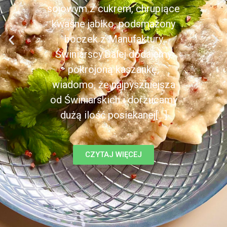
sojowym z cukrem, chrupiące
kwaśne jabłko, podsmażony
boczek z Manufaktury
Świniarscy.Dalej dodajemy
pokrojoną kaszankę,
wiadomo, że najpyszniejsza
od Świniarskich i dorzucamy
dużą ilość posiekanej[...]
CZYTAJ WIĘCEJ