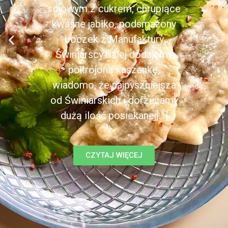
sojowym z cukrem, chrupiące
kwaśne jabłko, podsmażony
boczek z Manufaktury
Świniarscy.Dalej dodajemy
pokrojoną kaszankę,
wiadomo, że najpyszniejsza
od Świniarskich i dorzucamy
dużą ilość posiekanej[...]
CZYTAJ WIĘCEJ