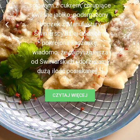
sojowym z cukrem, chrupiące
kwaśne jabłko, podsmażony
boczek z Manufaktury
Świniarscy.Dalej dodajemy
pokrojoną kaszankę,
wiadomo, że najpyszniejsza
od Świniarskich i dorzucamy
dużą ilość posiekanej[...]
CZYTAJ WIĘCEJ