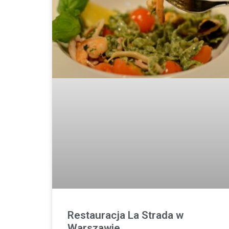
Restauracja La Strada w
Warszawie