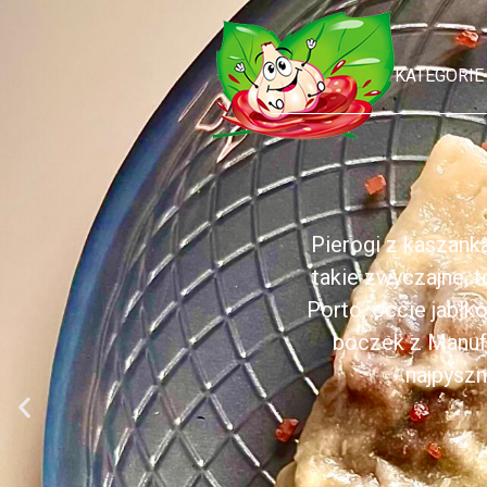
KATEGORIE
Pierogi z kaszank
takie zwyczajne, 
Porto, occie jabł
boczek z Manufa
najpyszn