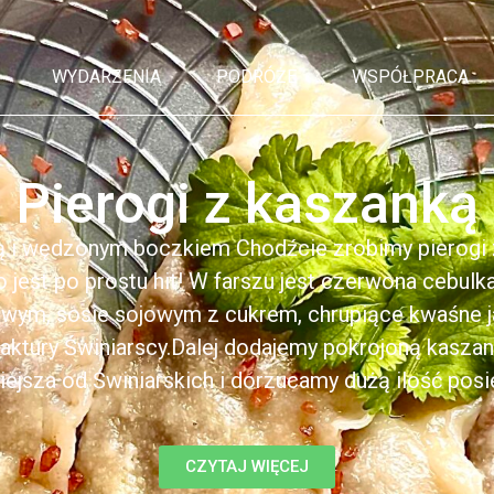
WYDARZENIA
PODRÓŻE
WSPÓŁPRACA
Pierogi z kaszanką
ą i wędzonym boczkiem Chodźcie zrobimy pierogi z
to jest po prostu hit! W farszu jest czerwona cebul
kowym, sosie sojowym z cukrem, chrupiące kwaśne 
ktury Świniarscy.Dalej dodajemy pokrojoną kasza
iejsza od Świniarskich i dorzucamy dużą ilość posiek
CZYTAJ WIĘCEJ