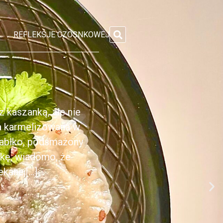
REFLEKSJE CZOSNKOWEJ
 kaszanką, ale nie
ka karmelizowana w
jabłko, podsmażony
nkę, wiadomo, że
anej[...]