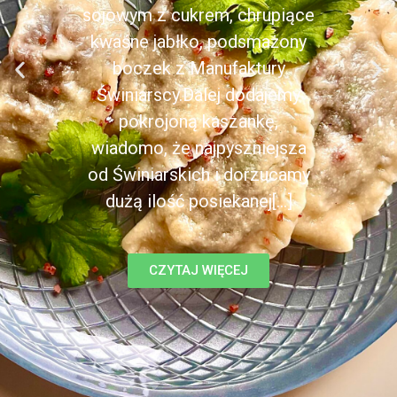
sojowym z cukrem, chrupiące
kwaśne jabłko, podsmażony
boczek z Manufaktury
Świniarscy.Dalej dodajemy
pokrojoną kaszankę,
wiadomo, że najpyszniejsza
od Świniarskich i dorzucamy
dużą ilość posiekanej[...]
CZYTAJ WIĘCEJ