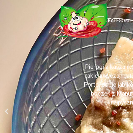
KATEGORIE
Pierogi z kaszank
takie zwyczajne, 
Porto, occie jabł
boczek z Manufa
najpyszn