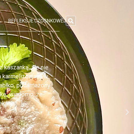
REFLEKSJE CZOSNKOWEJ
 kaszanką, ale nie
ka karmelizowana w
jabłko, podsmażony
nkę, wiadomo, że
anej[...]