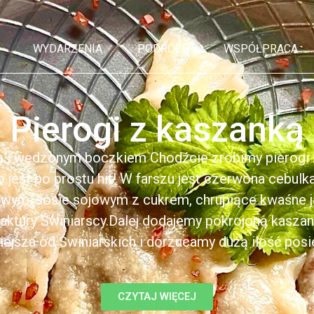
WYDARZENIA
PODRÓŻE
WSPÓŁPRACA
Pierogi z kaszanką
ą i wędzonym boczkiem Chodźcie zrobimy pierogi z
to jest po prostu hit! W farszu jest czerwona cebul
kowym, sosie sojowym z cukrem, chrupiące kwaśne 
ktury Świniarscy.Dalej dodajemy pokrojoną kasza
iejsza od Świniarskich i dorzucamy dużą ilość posiek
CZYTAJ WIĘCEJ