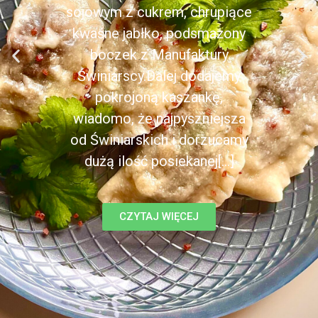
sojowym z cukrem, chrupiące
kwaśne jabłko, podsmażony
boczek z Manufaktury
Świniarscy.Dalej dodajemy
pokrojoną kaszankę,
wiadomo, że najpyszniejsza
od Świniarskich i dorzucamy
dużą ilość posiekanej[...]
CZYTAJ WIĘCEJ