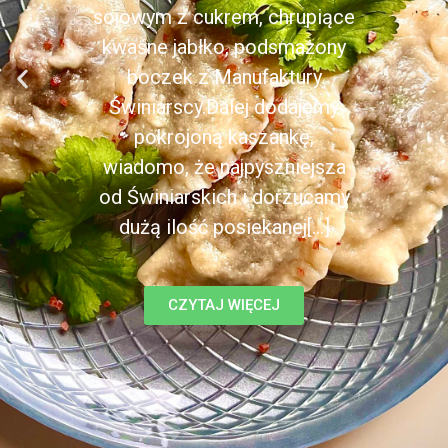
sojowym z cukrem, chrupiące
kwaśne jabłko, podsmażony
boczek z Manufaktury
Świniarscy.Dalej dodajemy
pokrojoną kaszankę,
wiadomo, że najpyszniejsza
od Świniarskich i dorzucamy
dużą ilość posiekanej[...]
CZYTAJ WIĘCEJ