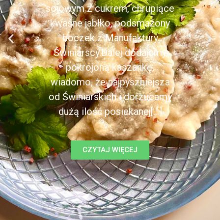
sojowym z cukrem, chrupiące
kwaśne jabłko, podsmażony
boczek z Manufaktury
Świniarscy.Dalej dodajemy
pokrojoną kaszankę,
wiadomo, że najpyszniejsza
od Świniarskich i dorzucamy
dużą ilość posiekanej[...]
CZYTAJ WIĘCEJ