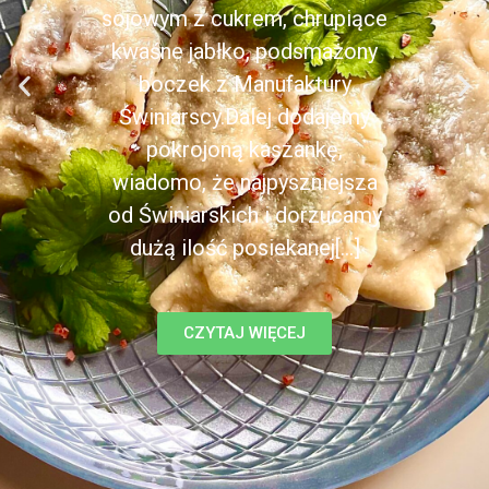
sojowym z cukrem, chrupiące
kwaśne jabłko, podsmażony
boczek z Manufaktury
Świniarscy.Dalej dodajemy
pokrojoną kaszankę,
wiadomo, że najpyszniejsza
od Świniarskich i dorzucamy
dużą ilość posiekanej[...]
CZYTAJ WIĘCEJ