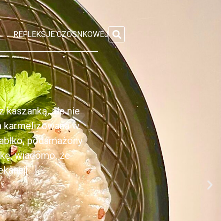
REFLEKSJE CZOSNKOWEJ
 kaszanką, ale nie
ka karmelizowana w
jabłko, podsmażony
nkę, wiadomo, że
anej[...]