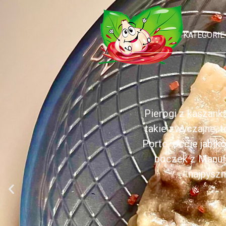
KATEGORIE
Pierogi z kaszank
takie zwyczajne, 
Porto, occie jabł
boczek z Manufa
najpyszn