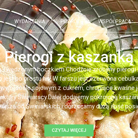
WYDARZENIA
PODRÓŻE
WSPÓŁPRACA
Pierogi z kaszanką
ą i wędzonym boczkiem Chodźcie zrobimy pierogi z
to jest po prostu hit! W farszu jest czerwona cebul
kowym, sosie sojowym z cukrem, chrupiące kwaśne 
ktury Świniarscy.Dalej dodajemy pokrojoną kasza
iejsza od Świniarskich i dorzucamy dużą ilość posiek
CZYTAJ WIĘCEJ