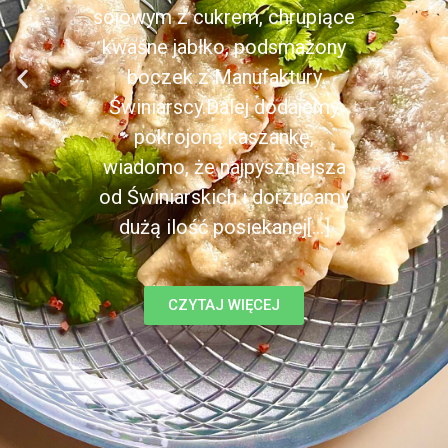
sojowym z cukrem, chrupiące
kwaśne jabłko, podsmażony
boczek z Manufaktury
Świniarscy.Dalej dodajemy
pokrojoną kaszankę,
wiadomo, że najpyszniejsza
od Świniarskich i dorzucamy
dużą ilość posiekanej[...]
CZYTAJ WIĘCEJ