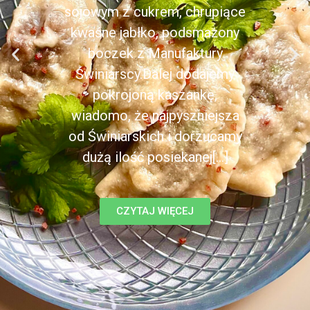
sojowym z cukrem, chrupiące
kwaśne jabłko, podsmażony
boczek z Manufaktury
Świniarscy.Dalej dodajemy
pokrojoną kaszankę,
wiadomo, że najpyszniejsza
od Świniarskich i dorzucamy
dużą ilość posiekanej[...]
CZYTAJ WIĘCEJ