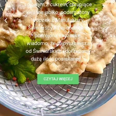
sojowym z cukrem, chrupiące
kwaśne jabłko, podsmażony
boczek z Manufaktury
Świniarscy.Dalej dodajemy
pokrojoną kaszankę,
wiadomo, że najpyszniejsza
od Świniarskich i dorzucamy
dużą ilość posiekanej[...]
CZYTAJ WIĘCEJ