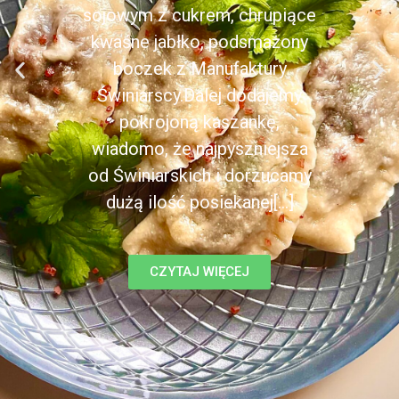
sojowym z cukrem, chrupiące
kwaśne jabłko, podsmażony
boczek z Manufaktury
Świniarscy.Dalej dodajemy
pokrojoną kaszankę,
wiadomo, że najpyszniejsza
od Świniarskich i dorzucamy
dużą ilość posiekanej[...]
CZYTAJ WIĘCEJ