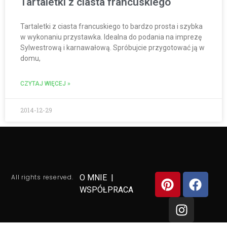
Tartaletki z ciasta francuskiego
Tartaletki z ciasta francuskiego to bardzo prosta i szybka
w wykonaniu przystawka. Idealna do podania na imprezę
Sylwestrową i karnawałową. Spróbujcie przygotować ją w
domu,
CZYTAJ WIĘCEJ »
2014-12-29
All rights reserved.
O MNIE
|
WSPÓŁPRACA