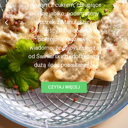
sojowym z cukrem, chrupiące
kwaśne jabłko, podsmażony
boczek z Manufaktury
Świniarscy.Dalej dodajemy
pokrojoną kaszankę,
wiadomo, że najpyszniejsza
od Świniarskich i dorzucamy
dużą ilość posiekanej[...]
CZYTAJ WIĘCEJ