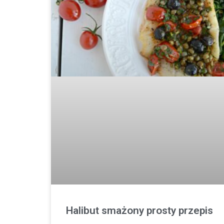
Halibut smażony prosty przepis