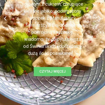
sojowym z cukrem, chrupiące
kwaśne jabłko, podsmażony
boczek z Manufaktury
Świniarscy.Dalej dodajemy
pokrojoną kaszankę,
wiadomo, że najpyszniejsza
od Świniarskich i dorzucamy
dużą ilość posiekanej[...]
CZYTAJ WIĘCEJ