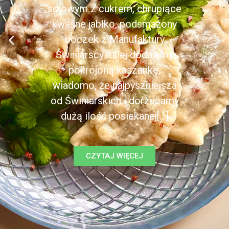
sojowym z cukrem, chrupiące
kwaśne jabłko, podsmażony
boczek z Manufaktury
Świniarscy.Dalej dodajemy
pokrojoną kaszankę,
wiadomo, że najpyszniejsza
od Świniarskich i dorzucamy
dużą ilość posiekanej[...]
CZYTAJ WIĘCEJ