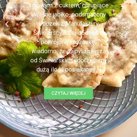
sojowym z cukrem, chrupiące
kwaśne jabłko, podsmażony
boczek z Manufaktury
Świniarscy.Dalej dodajemy
pokrojoną kaszankę,
wiadomo, że najpyszniejsza
od Świniarskich i dorzucamy
dużą ilość posiekanej[...]
CZYTAJ WIĘCEJ