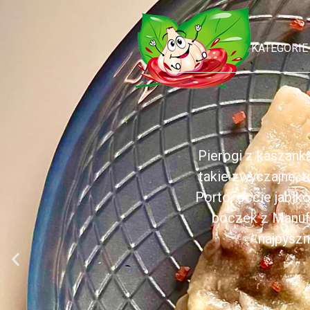
KATEGORIE
Pierogi z kaszank
takie zwyczajne, 
Porto, occie jabł
boczek z Manufa
najpyszn