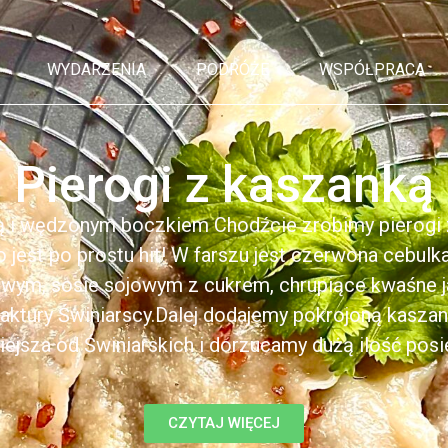
WYDARZENIA
PODRÓŻE
WSPÓŁPRACA
Pierogi z kaszanką
ą i wędzonym boczkiem Chodźcie zrobimy pierogi z
to jest po prostu hit! W farszu jest czerwona cebul
kowym, sosie sojowym z cukrem, chrupiące kwaśne 
ktury Świniarscy.Dalej dodajemy pokrojoną kasza
iejsza od Świniarskich i dorzucamy dużą ilość posiek
CZYTAJ WIĘCEJ