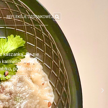
REFLEKSJE CZOSNKOWEJ
 kaszanką, ale nie
ka karmelizowana w
jabłko, podsmażony
nkę, wiadomo, że
anej[...]