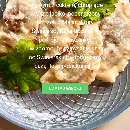
sojowym z cukrem, chrupiące
kwaśne jabłko, podsmażony
boczek z Manufaktury
Świniarscy.Dalej dodajemy
pokrojoną kaszankę,
wiadomo, że najpyszniejsza
od Świniarskich i dorzucamy
dużą ilość posiekanej[...]
CZYTAJ WIĘCEJ