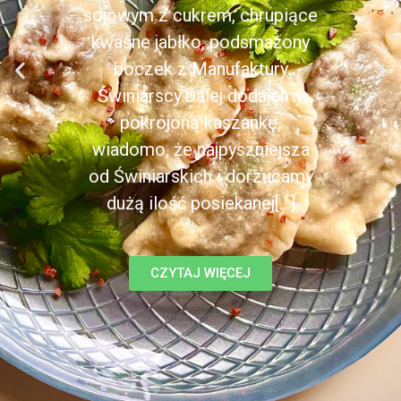
sojowym z cukrem, chrupiące
kwaśne jabłko, podsmażony
boczek z Manufaktury
Świniarscy.Dalej dodajemy
pokrojoną kaszankę,
wiadomo, że najpyszniejsza
od Świniarskich i dorzucamy
dużą ilość posiekanej[...]
CZYTAJ WIĘCEJ