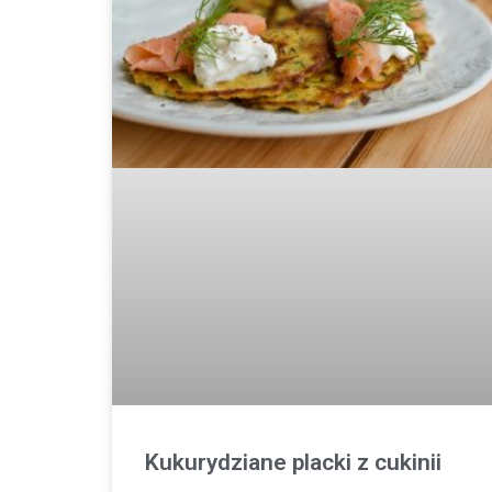
Kukurydziane placki z cukinii