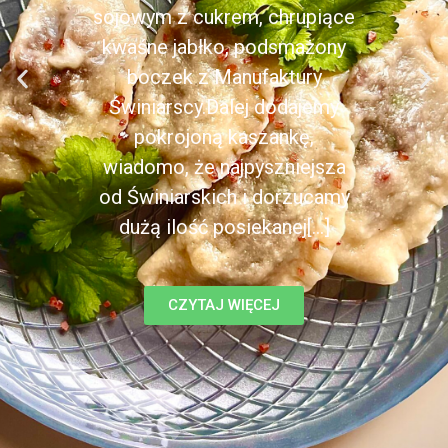
sojowym z cukrem, chrupiące
kwaśne jabłko, podsmażony
boczek z Manufaktury
Świniarscy.Dalej dodajemy
pokrojoną kaszankę,
wiadomo, że najpyszniejsza
od Świniarskich i dorzucamy
dużą ilość posiekanej[...]
CZYTAJ WIĘCEJ