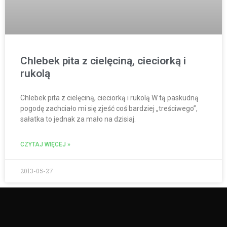
Chlebek pita z cielęciną, cieciorką i
rukolą
Chlebek pita z cielęciną, cieciorką i rukolą W tą paskudną
pogodę zachciało mi się zjeść coś bardziej „treściwego”,
sałatka to jednak za mało na dzisiaj.
CZYTAJ WIĘCEJ »
2013-05-27