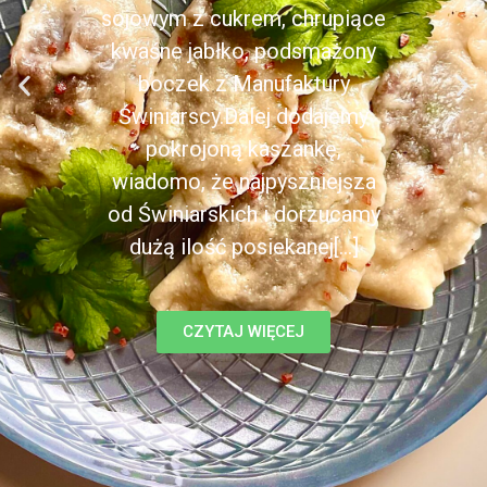
sojowym z cukrem, chrupiące
kwaśne jabłko, podsmażony
boczek z Manufaktury
Świniarscy.Dalej dodajemy
pokrojoną kaszankę,
wiadomo, że najpyszniejsza
od Świniarskich i dorzucamy
dużą ilość posiekanej[...]
CZYTAJ WIĘCEJ