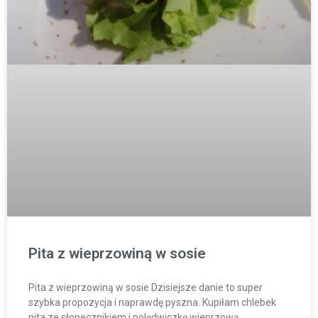
Pita z wieprzowiną w sosie
Pita z wieprzowiną w sosie Dzisiejsze danie to super
szybka propozycja i naprawdę pyszna. Kupiłam chlebek
pita ze słonecznikiem i polędwiczkę wieprzową.