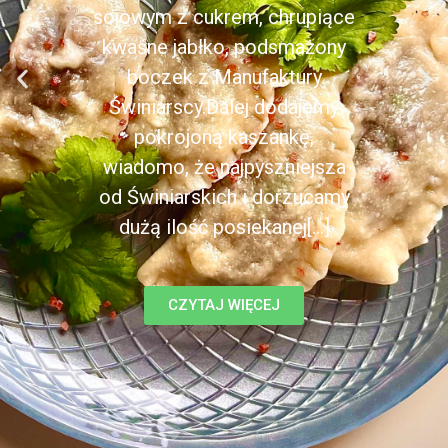
sojowym z cukrem, chrupiące
kwaśne jabłko, podsmażony
boczek z Manufaktury
Świniarscy.Dalej dodajemy
pokrojoną kaszankę,
wiadomo, że najpyszniejsza
od Świniarskich i dorzucamy
dużą ilość posiekanej[...]
CZYTAJ WIĘCEJ