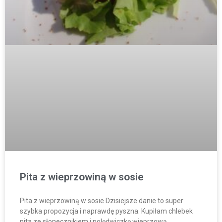
Pita z wieprzowiną w sosie
Pita z wieprzowiną w sosie Dzisiejsze danie to super
szybka propozycja i naprawdę pyszna. Kupiłam chlebek
pita ze słonecznikiem i polędwiczkę wieprzową.