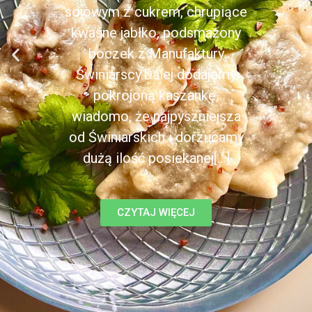
sojowym z cukrem, chrupiące
kwaśne jabłko, podsmażony
boczek z Manufaktury
Świniarscy.Dalej dodajemy
pokrojoną kaszankę,
wiadomo, że najpyszniejsza
od Świniarskich i dorzucamy
dużą ilość posiekanej[...]
CZYTAJ WIĘCEJ