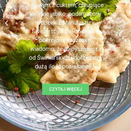
sojowym z cukrem, chrupiące
kwaśne jabłko, podsmażony
boczek z Manufaktury
Świniarscy.Dalej dodajemy
pokrojoną kaszankę,
wiadomo, że najpyszniejsza
od Świniarskich i dorzucamy
dużą ilość posiekanej[...]
CZYTAJ WIĘCEJ