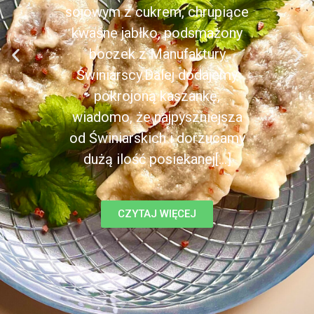
sojowym z cukrem, chrupiące
kwaśne jabłko, podsmażony
boczek z Manufaktury
Świniarscy.Dalej dodajemy
pokrojoną kaszankę,
wiadomo, że najpyszniejsza
od Świniarskich i dorzucamy
dużą ilość posiekanej[...]
CZYTAJ WIĘCEJ