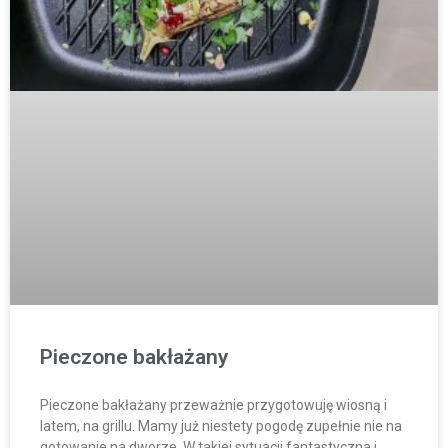
Pieczone bakłażany
Pieczone bakłażany przeważnie przygotowuję wiosną i
latem, na grillu. Mamy już niestety pogodę zupełnie nie na
gotowanie na dworze. W takiej sytuacji fantastyczna i