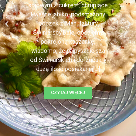
sojowym z cukrem, chrupiące
kwaśne jabłko, podsmażony
boczek z Manufaktury
Świniarscy.Dalej dodajemy
pokrojoną kaszankę,
wiadomo, że najpyszniejsza
od Świniarskich i dorzucamy
dużą ilość posiekanej[...]
CZYTAJ WIĘCEJ