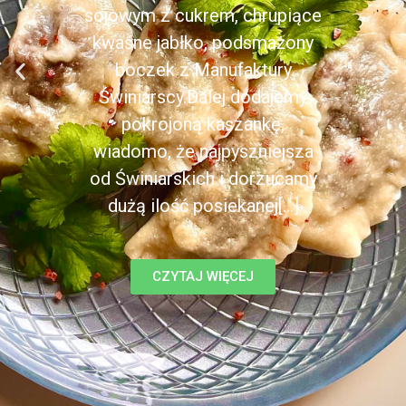
sojowym z cukrem, chrupiące
kwaśne jabłko, podsmażony
boczek z Manufaktury
Świniarscy.Dalej dodajemy
pokrojoną kaszankę,
wiadomo, że najpyszniejsza
od Świniarskich i dorzucamy
dużą ilość posiekanej[...]
CZYTAJ WIĘCEJ