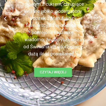
sojowym z cukrem, chrupiące
kwaśne jabłko, podsmażony
boczek z Manufaktury
Świniarscy.Dalej dodajemy
pokrojoną kaszankę,
wiadomo, że najpyszniejsza
od Świniarskich i dorzucamy
dużą ilość posiekanej[...]
CZYTAJ WIĘCEJ