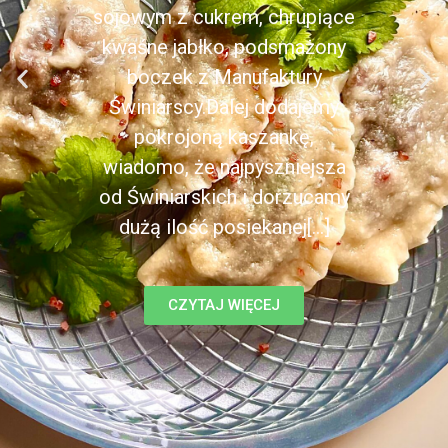
sojowym z cukrem, chrupiące
kwaśne jabłko, podsmażony
boczek z Manufaktury
Świniarscy.Dalej dodajemy
pokrojoną kaszankę,
wiadomo, że najpyszniejsza
od Świniarskich i dorzucamy
dużą ilość posiekanej[...]
CZYTAJ WIĘCEJ