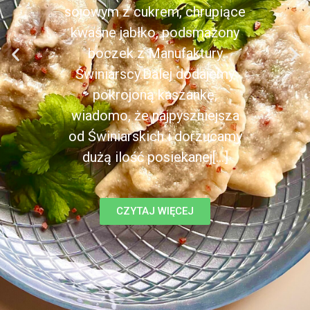
sojowym z cukrem, chrupiące
kwaśne jabłko, podsmażony
boczek z Manufaktury
Świniarscy.Dalej dodajemy
pokrojoną kaszankę,
wiadomo, że najpyszniejsza
od Świniarskich i dorzucamy
dużą ilość posiekanej[...]
CZYTAJ WIĘCEJ