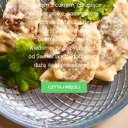
sojowym z cukrem, chrupiące
kwaśne jabłko, podsmażony
boczek z Manufaktury
Świniarscy.Dalej dodajemy
pokrojoną kaszankę,
wiadomo, że najpyszniejsza
od Świniarskich i dorzucamy
dużą ilość posiekanej[...]
CZYTAJ WIĘCEJ