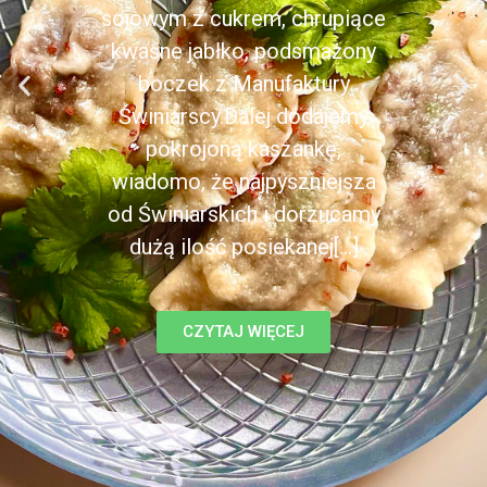
sojowym z cukrem, chrupiące
kwaśne jabłko, podsmażony
boczek z Manufaktury
Świniarscy.Dalej dodajemy
pokrojoną kaszankę,
wiadomo, że najpyszniejsza
od Świniarskich i dorzucamy
dużą ilość posiekanej[...]
CZYTAJ WIĘCEJ