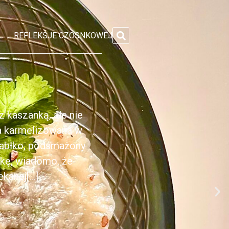
REFLEKSJE CZOSNKOWEJ
 kaszanką, ale nie
ka karmelizowana w
jabłko, podsmażony
nkę, wiadomo, że
anej[...]