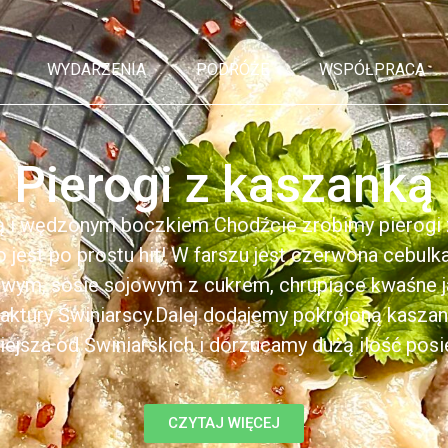
WYDARZENIA
PODRÓŻE
WSPÓŁPRACA
Pierogi z kaszanką
ą i wędzonym boczkiem Chodźcie zrobimy pierogi z
to jest po prostu hit! W farszu jest czerwona cebul
kowym, sosie sojowym z cukrem, chrupiące kwaśne 
ktury Świniarscy.Dalej dodajemy pokrojoną kasza
iejsza od Świniarskich i dorzucamy dużą ilość posiek
CZYTAJ WIĘCEJ