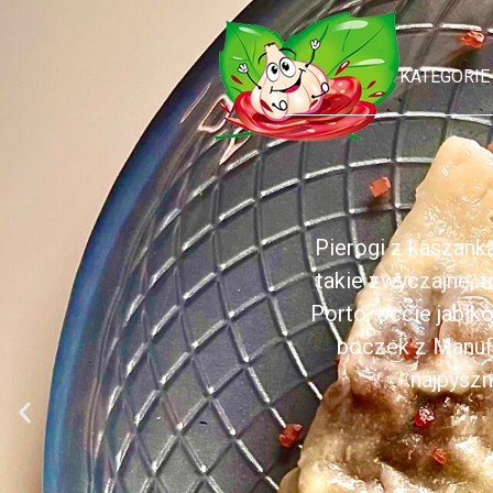
KATEGORIE
Pierogi z kaszank
takie zwyczajne, 
Porto, occie jabł
boczek z Manufa
najpyszn