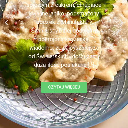
sojowym z cukrem, chrupiące
kwaśne jabłko, podsmażony
boczek z Manufaktury
Świniarscy.Dalej dodajemy
pokrojoną kaszankę,
wiadomo, że najpyszniejsza
od Świniarskich i dorzucamy
dużą ilość posiekanej[...]
CZYTAJ WIĘCEJ