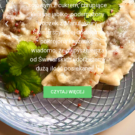
sojowym z cukrem, chrupiące
kwaśne jabłko, podsmażony
boczek z Manufaktury
Świniarscy.Dalej dodajemy
pokrojoną kaszankę,
wiadomo, że najpyszniejsza
od Świniarskich i dorzucamy
dużą ilość posiekanej[...]
CZYTAJ WIĘCEJ