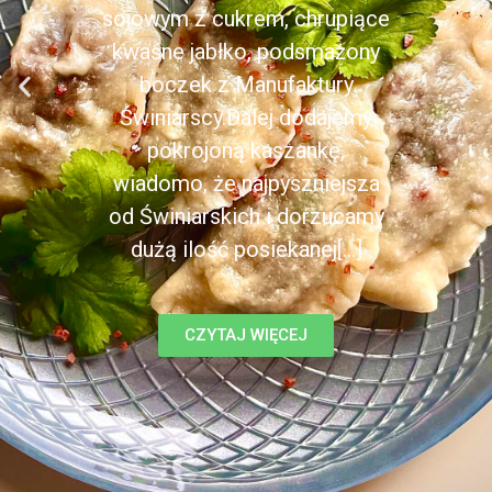
sojowym z cukrem, chrupiące
kwaśne jabłko, podsmażony
boczek z Manufaktury
Świniarscy.Dalej dodajemy
pokrojoną kaszankę,
wiadomo, że najpyszniejsza
od Świniarskich i dorzucamy
dużą ilość posiekanej[...]
CZYTAJ WIĘCEJ