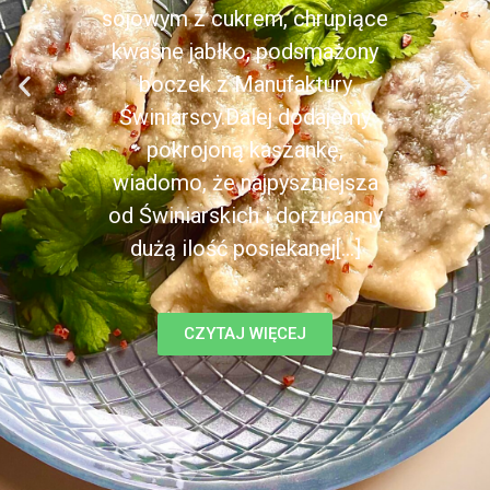
sojowym z cukrem, chrupiące
kwaśne jabłko, podsmażony
boczek z Manufaktury
Świniarscy.Dalej dodajemy
pokrojoną kaszankę,
wiadomo, że najpyszniejsza
od Świniarskich i dorzucamy
dużą ilość posiekanej[...]
CZYTAJ WIĘCEJ