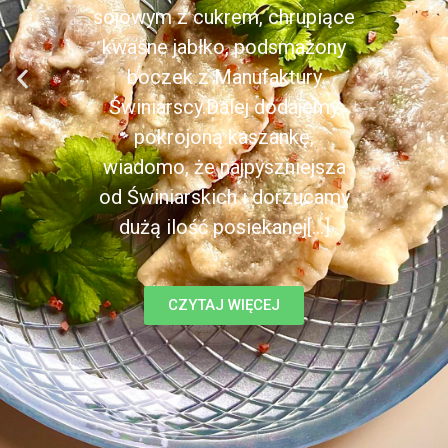
sojowym z cukrem, chrupiące
kwaśne jabłko, podsmażony
boczek z Manufaktury
Świniarscy.Dalej dodajemy
pokrojoną kaszankę,
wiadomo, że najpyszniejsza
od Świniarskich i dorzucamy
dużą ilość posiekanej[...]
CZYTAJ WIĘCEJ