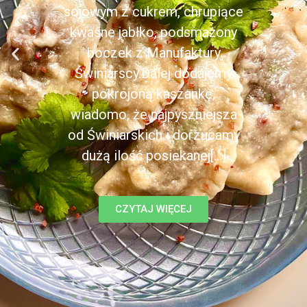
sojowym z cukrem, chrupiące
kwaśne jabłko, podsmażony
boczek z Manufaktury
Świniarscy.Dalej dodajemy
pokrojoną kaszankę,
wiadomo, że najpyszniejsza
od Świniarskich i dorzucamy
dużą ilość posiekanej[...]
CZYTAJ WIĘCEJ