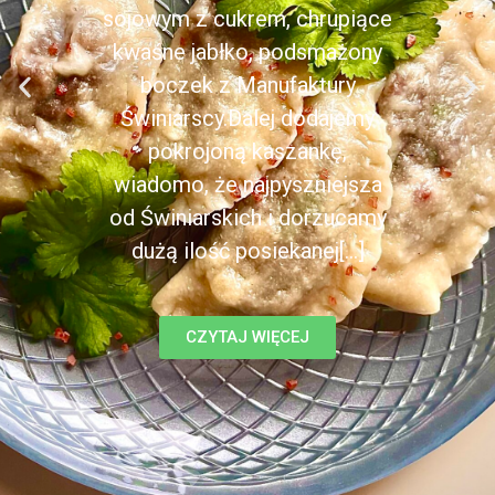
sojowym z cukrem, chrupiące
kwaśne jabłko, podsmażony
boczek z Manufaktury
Świniarscy.Dalej dodajemy
pokrojoną kaszankę,
wiadomo, że najpyszniejsza
od Świniarskich i dorzucamy
dużą ilość posiekanej[...]
CZYTAJ WIĘCEJ